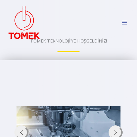
İçeriğe
atla
TOMEK TEKNOLOJİ’YE HOŞGELDİNİZ!